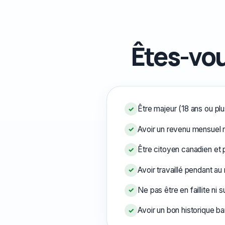
Êtes-vou
Être majeur (18 ans ou p
✓
Avoir un revenu mensuel n
✓
Être citoyen canadien et
✓
Avoir travaillé pendant au
✓
Ne pas être en faillite ni su
✓
Avoir un bon historique b
✓