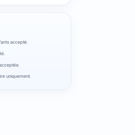
fants accepté.
é.
 acceptée.
ire uniquement.