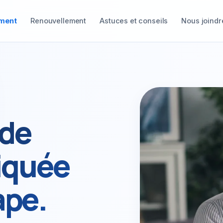
ment
Renouvellement
Astuces et conseils
Nous joindr
nde
liquée
ape.