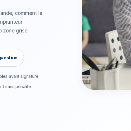
mande, comment la
emprunteur
o zone grise.
question
bles avant signature
 sans pénalité