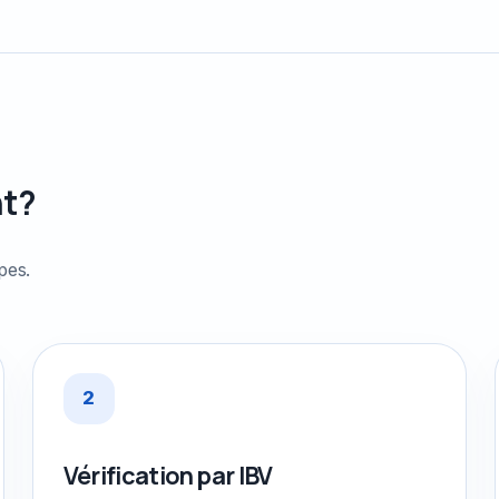
-
nt?
pes.
2
Vérification par IBV