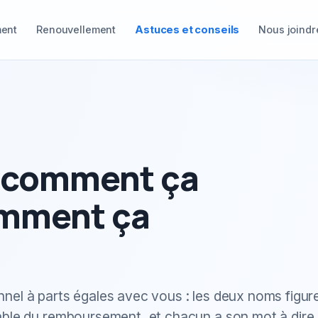
ment
Renouvellement
Astuces et conseils
Nous joindr
 comment ça
omment ça
el à parts égales avec vous : les deux noms figur
able du remboursement, et chacun a son mot à dire 