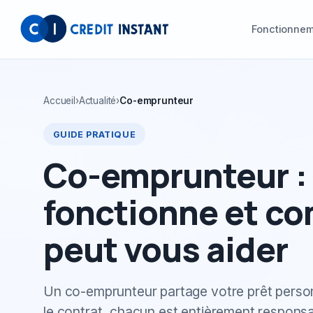
Fonctionne
Accueil
›
Actualité
›
Co-emprunteur
GUIDE PRATIQUE
Co-emprunteur :
fonctionne et c
peut vous aider
Un co-emprunteur partage votre prêt personn
le contrat, chacun est entièrement respons